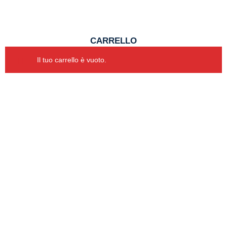
CARRELLO
Il tuo carrello è vuoto.