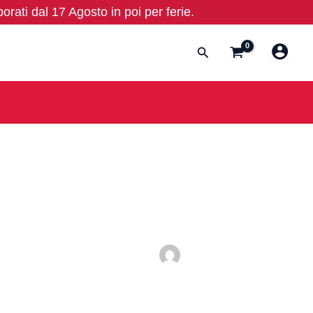
borati dal 17 Agosto in poi per ferie.
Cerca