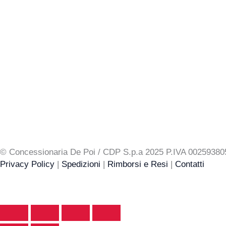
o
r
k
a
m
© Concessionaria De Poi / CDP S.p.a 2025 P.IVA 00259
Privacy Policy
|
Spedizioni
|
Rimborsi e Resi
|
Contatti