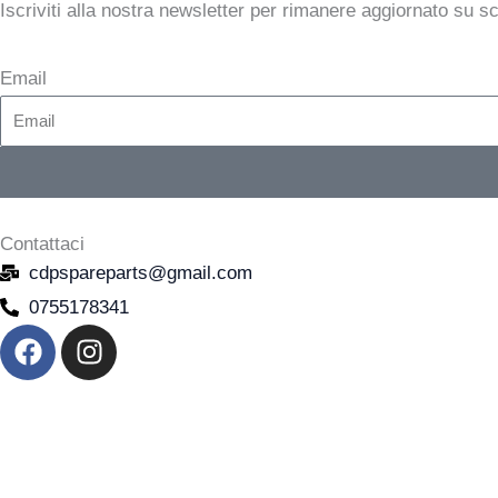
Iscriviti alla nostra newsletter per rimanere aggiornato su s
Email
Contattaci
cdpspareparts@gmail.com
0755178341
F
I
a
n
c
s
e
t
b
a
o
g