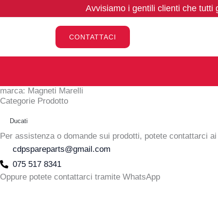
Vai
Avvisiamo i gentili clienti che tutti
al
contenuto
CONTATTACI
marca: Magneti Marelli
Categorie Prodotto
Ducati
Per assistenza o domande sui prodotti, potete contattarci ai 
cdpspareparts@gmail.com
075 517 8341
Oppure potete contattarci tramite WhatsApp