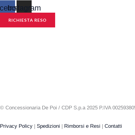
cebook
Instagram
RICHIESTA RESO
© Concessionaria De Poi / CDP S.p.a 2025 P.IVA 00259
Privacy Policy
|
Spedizioni
|
Rimborsi e Resi
|
Contatti