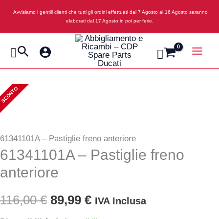
Vai
Avvisiamo i gentili clienti che tutti gli ordini effettuati dal 7 Agosto al 16 Agosto saranno
al
elaborati dal 17 Agosto in poi per ferie.
contenuto
Cerca
SCONTO
61341101A – Pastiglie freno anteriore
61341101A – Pastiglie freno
anteriore
Il
Il
116,00
€
89,99
€
IVA Inclusa