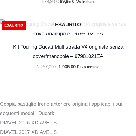
179,90
€
89,95
€
IVA Inclusa
Il
Il
ESAURITO
ESAURITO
prezzo
prezzo
originale
attuale
era:
è:
1.257,00 €.
1.035,00 €.
Kit Touring Ducati Multistrada V4 originale senza
cover/manopole – 97981021EA
1.257,00
€
1.035,00
€
IVA Inclusa
Coppia pastiglie freno anteriore originali applicabili sui
seguenti modelli Ducati:
DIAVEL 2016 XDIAVEL S
DIAVEL 2017 XDIAVEL S