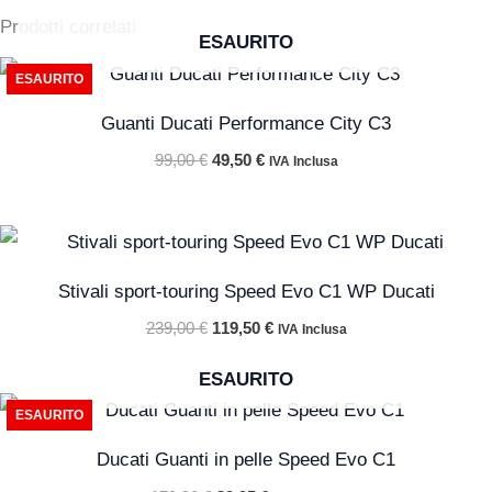
Prodotti correlati
ESAURITO
Il
Il
ESAURITO
prezzo
prezzo
originale
attuale
Guanti Ducati Performance City C3
era:
è:
99,00 €.
49,50 €.
99,00
€
49,50
€
IVA Inclusa
Il
Il
prezzo
prezzo
originale
attuale
Stivali sport-touring Speed Evo C1 WP Ducati
era:
è:
239,00 €.
119,50 €.
239,00
€
119,50
€
IVA Inclusa
ESAURITO
Il
Il
ESAURITO
prezzo
prezzo
originale
attuale
Ducati Guanti in pelle Speed Evo C1
era:
è:
179,90 €.
89,95 €.