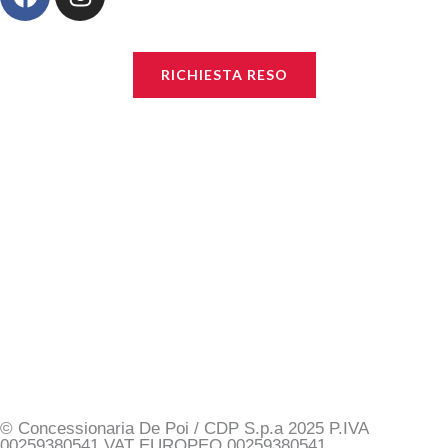
a
n
c
s
e
t
RICHIESTA RESO
b
a
o
g
o
r
k
a
m
© Concessionaria De Poi / CDP S.p.a 2025 P.IVA
00259380541 VAT EUROPEO 00259380541