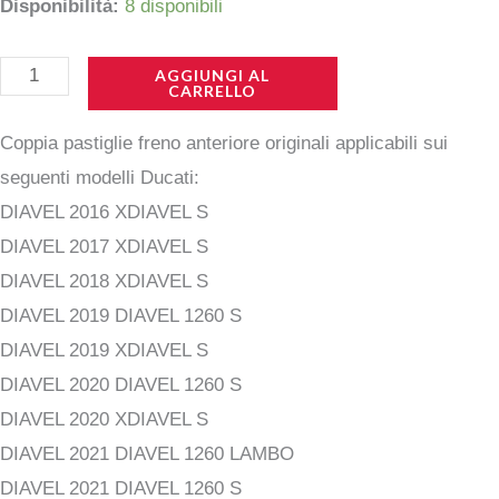
prezzo
prezzo
61341101A
Disponibilità:
8 disponibili
-
originale
attuale
Pastiglie
AGGIUNGI AL
CARRELLO
era:
è:
freno
Coppia pastiglie freno anteriore originali applicabili sui
anteriore
116,00 €.
89,99 €.
seguenti modelli Ducati:
quantità
DIAVEL 2016 XDIAVEL S
DIAVEL 2017 XDIAVEL S
DIAVEL 2018 XDIAVEL S
DIAVEL 2019 DIAVEL 1260 S
DIAVEL 2019 XDIAVEL S
DIAVEL 2020 DIAVEL 1260 S
DIAVEL 2020 XDIAVEL S
DIAVEL 2021 DIAVEL 1260 LAMBO
DIAVEL 2021 DIAVEL 1260 S