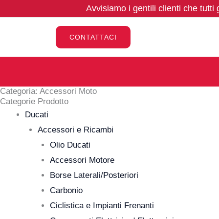
Vai
Avvisiamo i gentili clienti che tutti
al
contenuto
CONTATTACI
Categoria: Accessori Moto
Categorie Prodotto
Ducati
Accessori e Ricambi
Olio Ducati
Accessori Motore
Borse Laterali/Posteriori
Carbonio
Ciclistica e Impianti Frenanti