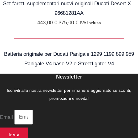
era:
è:
Set faretti supplementari nuovi originali Ducati Desert X –
443,00 €.
375,00 €.
96681281AA
443,00
€
375,00
€
IVA Inclusa
Batteria originale per Ducati Panigale 1299 1199 899 959
Panigale V4 base V2 e Streetfighter V4
Newsletter
Iscriviti alla nostra newsletter per rimanere aggiornato su sconti,
promozioni e novità!
Email
Invia