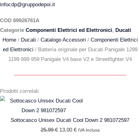
infocdp@gruppodepoi.it
COD
69926761A
Categorie
Componenti Elettrici ed Elettronici
,
Ducati
Home
/
Ducati
/
Catalogo Accessori
/
Componenti Elettrici
ed Elettronici
/ Batteria originale per Ducati Panigale 1299
1199 899 959 Panigale V4 base V2 e Streetfighter V4
Prodotti correlati
Il
Il
prezzo
prezzo
originale
attuale
Sottocasco Unisex Ducati Cool Down 2 981072597
era:
è:
25,99
€
13,00
€
IVA Inclusa
25,99 €.
13,00 €.