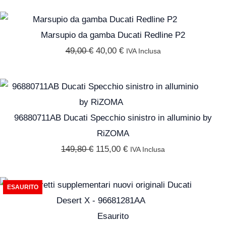
Il
Il
prezzo
prezzo
Marsupio da gamba Ducati Redline P2
originale
attuale
49,00
€
40,00
€
IVA Inclusa
era:
è:
49,00 €.
40,00 €.
Il
Il
prezzo
prezzo
originale
attuale
96880711AB Ducati Specchio sinistro in alluminio by
era:
è:
RiZOMA
149,80 €.
115,00 €.
149,80
€
115,00
€
IVA Inclusa
Il
Il
ESAURITO
prezzo
prezzo
originale
attuale
Esaurito