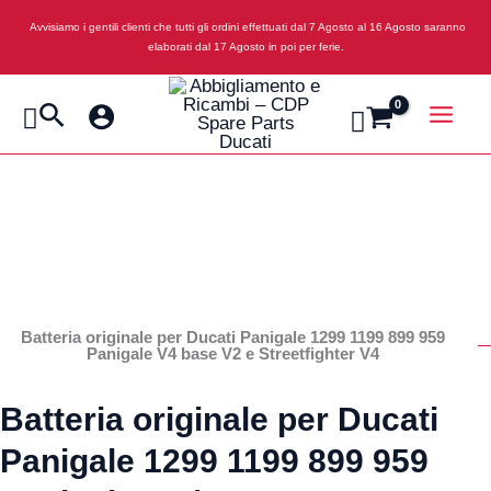
Vai
Batteria
Il
Il
Avvisiamo i gentili clienti che tutti gli ordini effettuati dal 7 Agosto al 16 Agosto saranno
al
originale
prezzo
prezzo
elaborati dal 17 Agosto in poi per ferie.
contenuto
per
originale
attuale
Cerca
Ducati
era:
è:
Panigale
164,00 €.
118,00 €.
1299
1199
899
959
Panigale
Batteria originale per Ducati Panigale 1299 1199 899 959
Panigale V4 base V2 e Streetfighter V4
V4
base
Batteria originale per Ducati
V2
Panigale 1299 1199 899 959
e