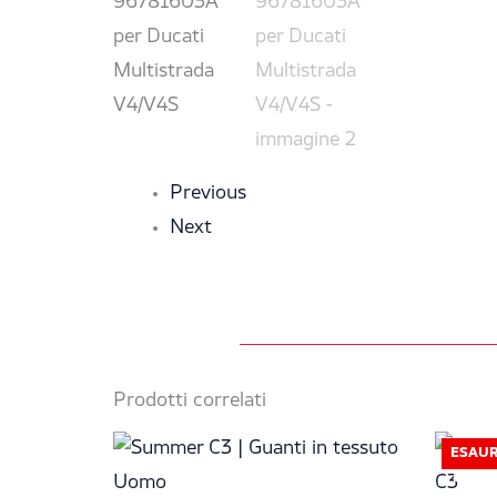
Previous
Next
Prodotti correlati
Il
Il
ESAUR
prezzo
prezzo
originale
attuale