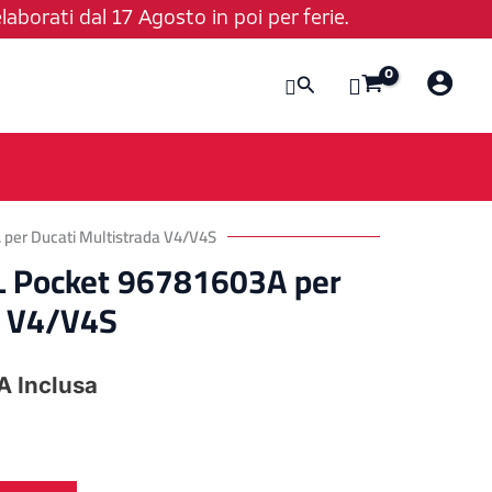
laborati dal 17 Agosto in poi per ferie.
Cerca
 per Ducati Multistrada V4/V4S
L Pocket 96781603A per
a V4/V4S
A Inclusa
ezzo
tuale