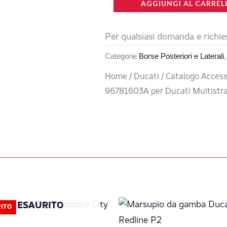
6L
AGGIUNGI AL CARREL
era:
è:
Pocket
96781603A
Per qualsiasi domanda e richie
161,00 €.
13
per
Categorie
Borse Posteriori e Laterali
Ducati
Home
/
Ducati
/
Catalogo Access
Multistrada
96781603A per Ducati Multistr
V4/V4S
quantità
Il
Il
Il
Il
ESAURITO
ITO
prezzo
prezzo
prezzo
prezzo
originale
attuale
originale
attuale