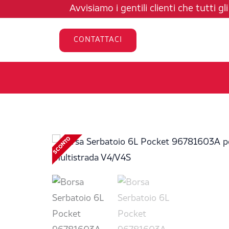
Vai
Avvisiamo i gentili clienti che tutti g
al
contenuto
CONTATTACI
SCONTO