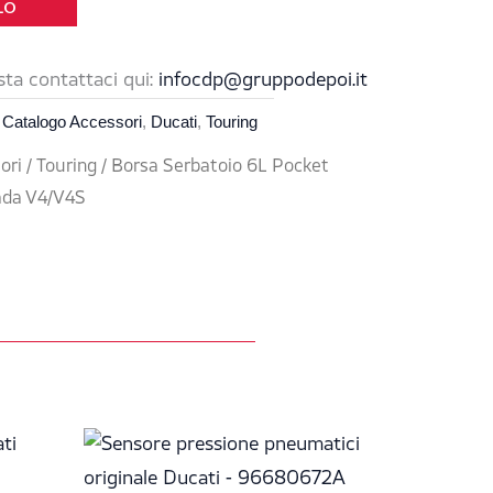
LO
sta contattaci qui:
infocdp@gruppodepoi.it
0,00 €.
,
Catalogo Accessori
,
Ducati
,
Touring
ori
/
Touring
/ Borsa Serbatoio 6L Pocket
ada V4/V4S
Il
Il
prezzo
prezzo
originale
attuale