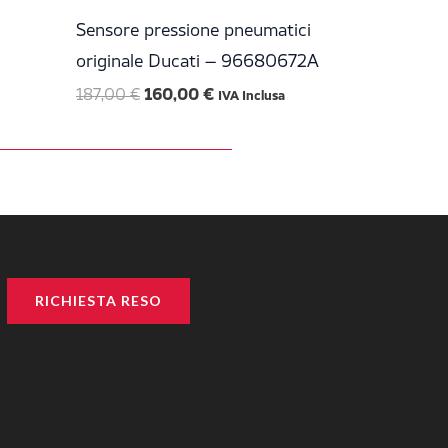
era:
è:
187,00 €.
160,00 €.
Sensore pressione pneumatici
originale Ducati – 96680672A
187,00
€
160,00
€
IVA Inclusa
RICHIESTA RESO