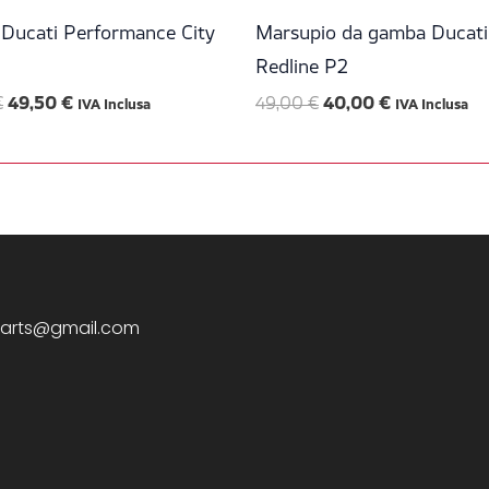
era:
è:
era:
è:
99,00 €.
49,50 €.
49,00 €.
40,00 €.
 Ducati Performance City
Marsupio da gamba Ducati
Redline P2
€
49,50
€
49,00
€
40,00
€
IVA Inclusa
IVA Inclusa
arts@gmail.com