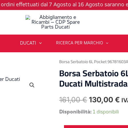
li ordini effettuati dal 7 Agosto al 16 Agosto saranno e
DUCATI
RICERCA PER MARCHIO
Borsa Serbatoio 6L Pocket 96781603A
Borsa Serbatoio 6
Ducati Multistrad
Il
Il
161,00
€
130,00
€
IV
prezzo
pr
Borsa
Disponibilità:
1 disponibili
Serbatoio
originale
at