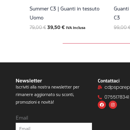
era:
è:
79,00 €.
39,50 €.
Summer C3 | Guanti in tessuto
Guanti
Uomo
C3
79,00
€
39,50
€
99,00
IVA Inclusa
Contattaci
Newsletter
cdpsparep
Iscriviti alla nostra newsletter per
rimanere aggiornato su sconti,
0755178341
F
I
promozioni e novità!
a
n
c
s
e
t
Email
b
a
o
g
o
r