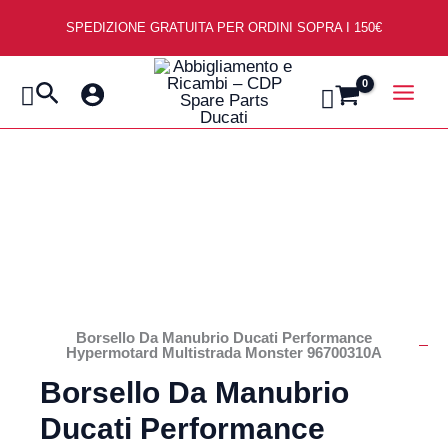
Vai
SPEDIZIONE GRATUITA PER ORDINI SOPRA I 150€
al
contenuto
Cerca
Borsello Da Manubrio Ducati Performance
Hypermotard Multistrada Monster 96700310A
Borsello Da Manubrio
Ducati Performance