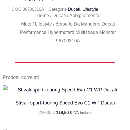
COD
96700310A
Categorie
Ducati
,
Lifestyle
Home
/
Ducati
/
Abbigliamento
Moto
/
Lifestyle
/ Borsello Da Manubrio Ducati
Performance Hypermotard Multistrada Monster
96700310A
Prodotti correlati
Il
Il
prezzo
prezzo
originale
attuale
Stivali sport-touring Speed Evo C1 WP Ducati
era:
è:
239,00 €.
119,50 €.
239,00
€
119,50
€
IVA Inclusa