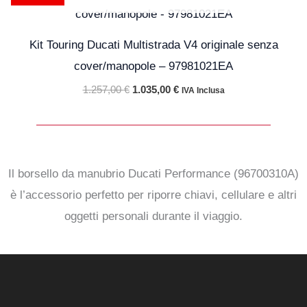
prezzo
prezzo
originale
attuale
era:
è:
1.257,00 €.
1.035,00 €.
Kit Touring Ducati Multistrada V4 originale senza
cover/manopole – 97981021EA
1.257,00
€
1.035,00
€
IVA Inclusa
Il borsello da manubrio Ducati Performance (96700310A)
è l’accessorio perfetto per riporre chiavi, cellulare e altri
oggetti personali durante il viaggio.