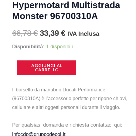
Hypermotard Multistrada
Monster 96700310A
Il
Il
66,78
€
33,39
€
IVA Inclusa
prezzo
prezzo
Borsello
Disponibilità:
1 disponibili
Da
originale
attuale
Manubrio
AGGIUNGI AL
CARRELLO
era:
è:
Ducati
Performance
66,78 €.
33,39 €.
Il borsello da manubrio Ducati Performance
Hypermotard
(96700310A) è l’accessorio perfetto per riporre chiavi,
Multistrada
cellulare e altri oggetti personali durante il viaggio.
Monster
96700310A
Per qualsiasi domanda e richiesta contattaci qui:
quantità
infocdp@gruppodepoi.it