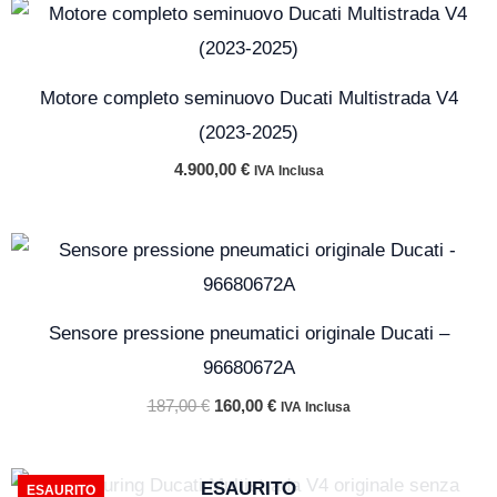
Motore completo seminuovo Ducati Multistrada V4
(2023-2025)
4.900,00
€
IVA Inclusa
Il
Il
prezzo
prezzo
originale
attuale
era:
è:
187,00 €.
160,00 €.
Sensore pressione pneumatici originale Ducati –
96680672A
187,00
€
160,00
€
IVA Inclusa
Il
Il
ESAURITO
ESAURITO