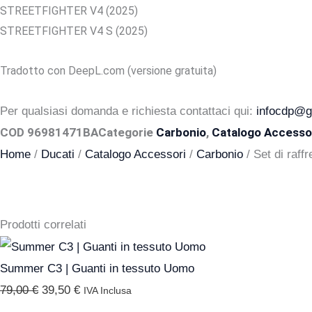
STREETFIGHTER V4 (2025)
STREETFIGHTER V4 S (2025)
Tradotto con DeepL.com (versione gratuita)
Per qualsiasi domanda e richiesta contattaci qui:
infocdp@gr
COD
96981471BA
Categorie
Carbonio
,
Catalogo Accesso
Home
/
Ducati
/
Catalogo Accessori
/
Carbonio
/ Set di raff
Prodotti correlati
Il
Il
prezzo
prezzo
Summer C3 | Guanti in tessuto Uomo
originale
attuale
79,00
€
39,50
€
IVA Inclusa
era:
è: