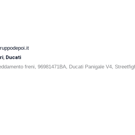
uppodepoi.it
ri
,
Ducati
reddamento freni, 96981471BA, Ducati Panigale V4, Streetfig