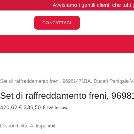
Il
Il
Vai
Set
Avvisiamo i gentili clienti che tutti
prezzo
prezzo
al
di
originale
attuale
contenuto
raffreddamento
CONTATTACI
era:
è:
freni,
420,62 €.
336,50 €.
96981471BA,
Ducati
Panigale
V4,
Streetfighter
Set di raffreddamento freni, 96981471BA, Ducati Panigale V4
V4
Set di raffreddamento freni, 969
quantità
420,62
€
336,50
€
IVA Inclusa
Disponibilità:
4 disponibili