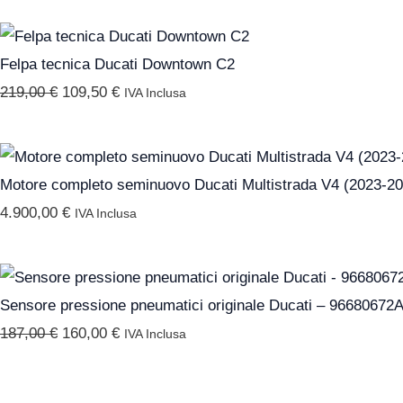
79,00 €.
39,50 €.
Il
Il
prezzo
prezzo
Felpa tecnica Ducati Downtown C2
originale
attuale
219,00
€
109,50
€
IVA Inclusa
era:
è:
219,00 €.
109,50 €.
Motore completo seminuovo Ducati Multistrada V4 (2023-20
4.900,00
€
IVA Inclusa
Il
Il
prezzo
prezzo
Sensore pressione pneumatici originale Ducati – 96680672
originale
attuale
187,00
€
160,00
€
IVA Inclusa
era:
è:
187,00 €.
160,00 €.