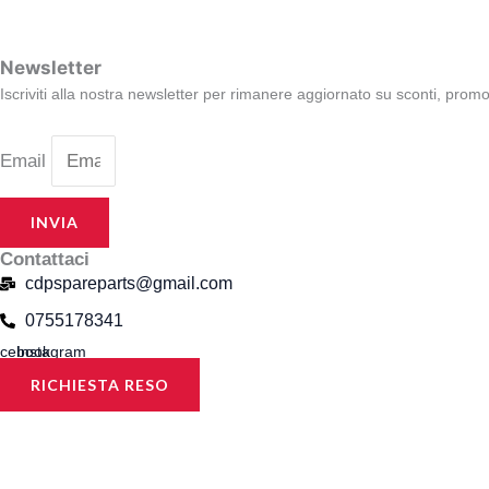
Newsletter
Iscriviti alla nostra newsletter per rimanere aggiornato su sconti, promo
Email
INVIA
Contattaci
cdpspareparts@gmail.com
0755178341
cebook
Instagram
RICHIESTA RESO