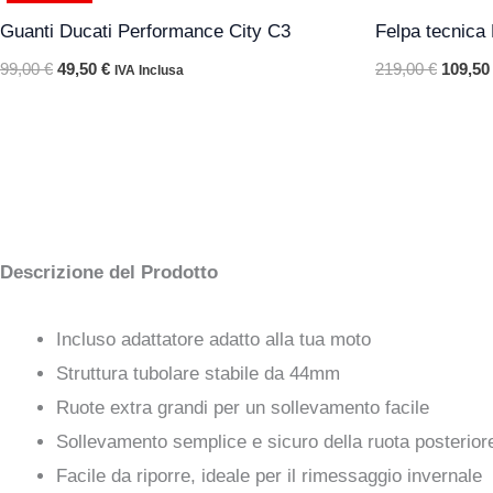
originale
attuale
origina
Guanti Ducati Performance City C3
Felpa tecnica
era:
è:
era:
99,00 €.
49,50 €.
219,00 
99,00
€
49,50
€
219,00
€
109,5
IVA Inclusa
Descrizione del Prodotto
Incluso adattatore adatto alla tua moto
Struttura tubolare stabile da 44mm
Ruote extra grandi per un sollevamento facile
Sollevamento semplice e sicuro della ruota posterior
Facile da riporre, ideale per il rimessaggio invernale