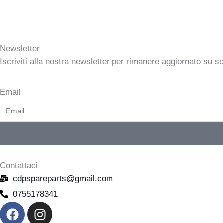
Newsletter
Iscriviti alla nostra newsletter per rimanere aggiornato su s
Email
Contattaci
cdpspareparts@gmail.com
0755178341
F
I
a
n