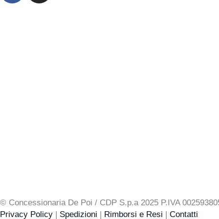
c
s
e
t
b
a
o
g
o
r
k
a
m
© Concessionaria De Poi / CDP S.p.a 2025 P.IVA 00259
Privacy Policy
|
Spedizioni
|
Rimborsi e Resi
|
Contatti