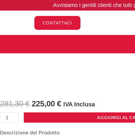
Vai
Avvisiamo i gentili clienti che tutti
al
contenuto
CONTATTACI
Il
Il
281,30
€
225,00
€
IVA Inclusa
prezzo
prezzo
Cavalletto
AGGIUNGI AL C
monobraccio
originale
attuale
Descrizione del Prodotto