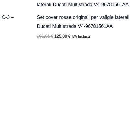
originale
attuale
era:
è:
161,61 €.
125,00 €.
 C-3 –
Set cover rosse originali per valigie laterali
Ducati Multistrada V4-96781561AA
161,61
€
125,00
€
IVA Inclusa