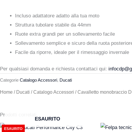
Ducati
era:
è:
Panigale
Incluso adattatore adatto alla tua moto
V2
281,30 €.
225,00 €.
Struttura tubolare stabile da 44mm
20-
Ruote extra grandi per un sollevamento facile
24
Sollevamento semplice e sicuro della ruota posterior
quantità
Facile da riporre, ideale per il rimessaggio invernale
Per qualsiasi domanda e richiesta contattaci qui:
infocdp@gr
Categorie
Catalogo Accessori
,
Ducati
Home
/
Ducati
/
Catalogo Accessori
/ Cavalletto monobraccio D
Prodotti correlati
ESAURITO
Il
Il
Il
ESAURITO
prezzo
prezzo
prezzo