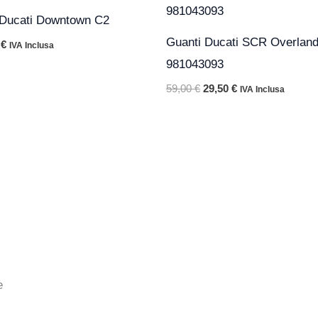
le
attuale
originale
attuale
 Ducati Downtown C2
è:
era:
è:
€.
109,50 €.
59,00 €.
29,50 €.
Guanti Ducati SCR Overland
0
€
IVA Inclusa
981043093
59,00
€
29,50
€
IVA Inclusa
e