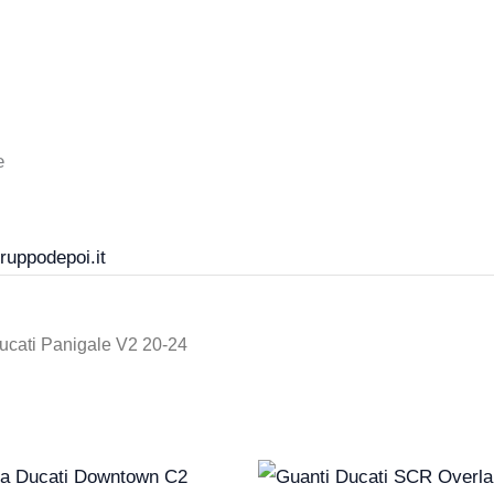
e
uppodepoi.it
ucati Panigale V2 20-24
Il
Il
Il
prezzo
prezzo
prezzo