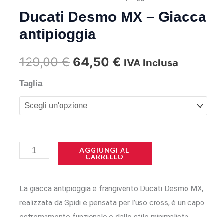
Ducati Desmo MX – Giacca
antipioggia
Il
Il
129,00
€
64,50
€
IVA Inclusa
prezzo
prezzo
Ducati
Taglia
Desmo
originale
attuale
MX
era:
è:
-
Giacca
129,00 €.
64,50 €.
AGGIUNGI AL
CARRELLO
antipioggia
quantità
La giacca antipioggia e frangivento Ducati Desmo MX,
realizzata da Spidi e pensata per l’uso cross, è un capo
estremamente funzionale e dallo stile minimalista,