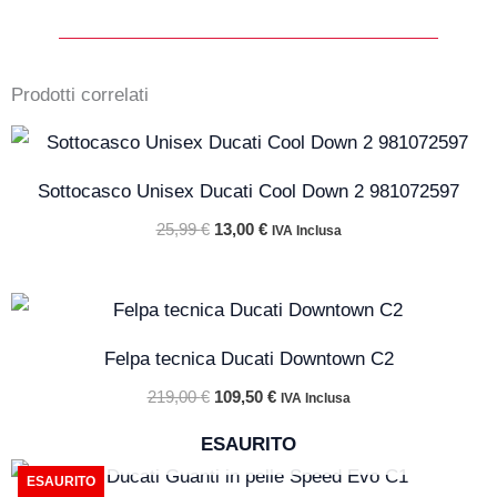
Prodotti correlati
Il
Il
prezzo
prezzo
originale
attuale
Sottocasco Unisex Ducati Cool Down 2 981072597
era:
è:
25,99 €.
13,00 €.
25,99
€
13,00
€
IVA Inclusa
Il
Il
prezzo
prezzo
originale
attuale
Felpa tecnica Ducati Downtown C2
era:
è:
219,00 €.
109,50 €.
219,00
€
109,50
€
IVA Inclusa
ESAURITO
Il
Il
ESAURITO
prezzo
prezzo