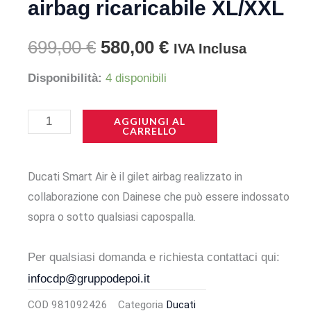
airbag ricaricabile XL/XXL
Il
Il
699,00
€
580,00
€
IVA Inclusa
prezzo
prezzo
Ducati
Disponibilità:
4 disponibili
Smart
originale
attuale
Air,
AGGIUNGI AL
CARRELLO
era:
è:
gilet
airbag
699,00 €.
580,00 €.
Ducati Smart Air è il gilet airbag realizzato in
ricaricabile
collaborazione con Dainese che può essere indossato
XL/XXL
sopra o sotto qualsiasi capospalla.
quantità
Per qualsiasi domanda e richiesta contattaci qui:
infocdp@gruppodepoi.it
COD
981092426
Categoria
Ducati