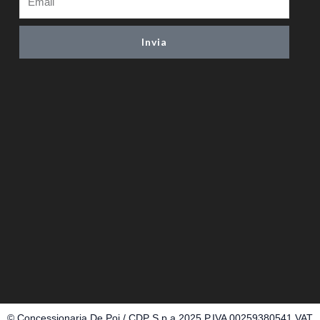
Invia
© Concessionaria De Poi / CDP S.p.a 2025 P.IVA 00259380541 VAT