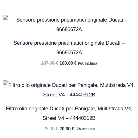
Il
Il
prezzo
prezzo
originale
attuale
era:
è:
187,00 €.
160,00 €.
Sensore pressione pneumatici originale Ducati –
96680672A
187,00
€
160,00
€
IVA Inclusa
Il
Il
prezzo
prezzo
originale
attuale
era:
è:
25,00 €.
20,00 €.
Filtro olio originale Ducati per Panigale, Multistrada V4,
Street V4 – 44440312B
25,00
€
20,00
€
IVA Inclusa