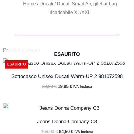
Home
/
Ducati
/ Ducati Smart Air, gilet airbag
ricaricabile XL/XXL
Prodotti correlati
ESAURITO
Il
Il
ESAURITO
prezzo
prezzo
originale
attuale
Sottocasco Unisex Ducati Warm-UP 2 981072598
era:
è:
39,90 €.
19,95 €.
39,90
€
19,95
€
IVA Inclusa
Il
Il
prezzo
prezzo
originale
attuale
Jeans Donna Company C3
era:
è:
169,00 €.
84,50 €.
169,00
€
84,50
€
IVA Inclusa