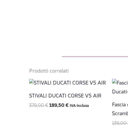
Prodotti correlati
Il
Il
prezzo
prezzo
originale
attuale
STIVALI DUCATI CORSE V5 AIR
era:
è:
379,00 €.
189,50 €.
Fascia 
379,00
€
189,50
€
IVA Inclusa
Scramb
139,00