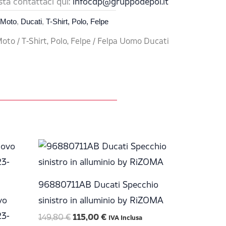
sta contattaci qui:
infocdp@gruppodepoi.it
 Moto
,
Ducati
,
T-Shirt, Polo, Felpe
Moto
/
T-Shirt, Polo, Felpe
/ Felpa Uomo Ducati
Il
Il
prezzo
prezzo
originale
attuale
era:
è:
149,80 €.
115,00 €.
96880711AB Ducati Specchio
vo
sinistro in alluminio by RiZOMA
23-
149,80
€
115,00
€
IVA Inclusa