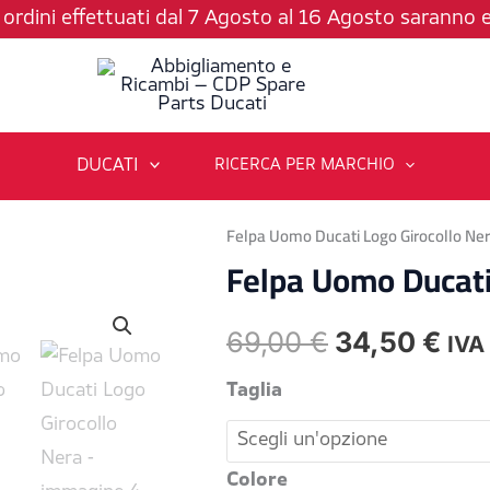
li ordini effettuati dal 7 Agosto al 16 Agosto saranno e
DUCATI
RICERCA PER MARCHIO
Felpa Uomo Ducati Logo Girocollo Ne
Felpa Uomo Ducati
Il
Il
69,00
€
34,50
€
IVA
prezzo
pre
Felpa
Taglia
Uomo
originale
att
Ducati
Colore