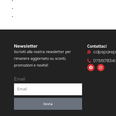
Contattaci
Newsletter
cdpsparep
Iscriviti alla nostra newsletter per
rimanere aggiornato su sconti,
0755178341
F
I
promozioni e novità!
a
n
c
s
e
t
Email
b
a
o
g
o
r
k
a
m
Invia