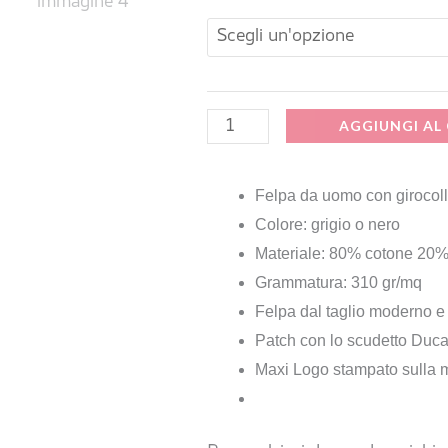
era:
è:
Logo
Girocollo
69,00 €.
34,
Nera
quantità
AGGIUNGI AL
Felpa da uomo con girocoll
Colore: grigio o nero
Materiale: 80% cotone 20%
Grammatura: 310 gr/mq
Felpa dal taglio moderno e 
Patch con lo scudetto Duca
Maxi Logo stampato sulla 