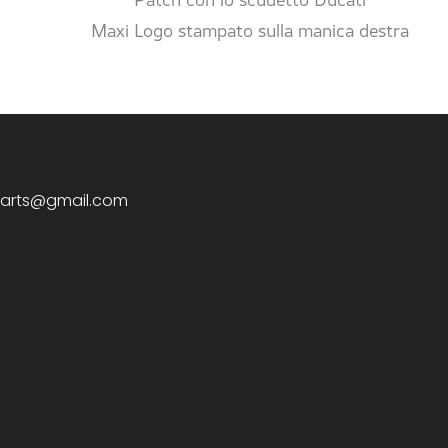
Patch con lo scudetto Ducati
Maxi Logo stampato sulla manica destra
arts@gmail.com