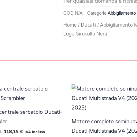
Per qualsiasi domanda e richie
COD
N/A
Categorie
Abbigliamento
Home
/
Ducati
/
Abbigliamento 
Logo Girocollo Nera
Il
Il
prezzo
prezzo
originale
attuale
era:
è:
139,00 €.
118,15 €.
centrale serbatoio Ducati-
ler
Motore completo seminuo
Ducati Multistrada V4 (20
€
118,15
€
IVA Inclusa