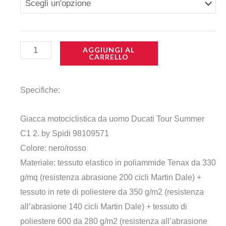
originale
attuale
da
era:
è:
Uomo
Ducati
459,00 .
229,50 .
AGGIUNGI AL
CARRELLO
Tour
Summer
C1
Specifiche:
2.0
Giacca motociclistica da uomo Ducati Tour Summer
Black/Red
C1 2. by Spidi 98109571
Estiva
Colore: nero/rosso
quantità
Materiale: tessuto elastico in poliammide Tenax da 330
g/mq (resistenza abrasione 200 cicli Martin Dale) +
tessuto in rete di poliestere da 350 g/m2 (resistenza
all’abrasione 140 cicli Martin Dale) + tessuto di
poliestere 600 da 280 g/m2 (resistenza all’abrasione