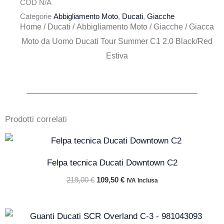
COD
N/A
Categorie
Abbigliamento Moto
,
Ducati
,
Giacche
Home
/
Ducati
/
Abbigliamento Moto
/
Giacche
/ Giacca
Moto da Uomo Ducati Tour Summer C1 2.0 Black/Red
Estiva
Prodotti correlati
Il
Il
prezzo
prezzo
originale
attuale
Felpa tecnica Ducati Downtown C2
era:
è:
219,00 €.
109,50 €.
219,00
€
109,50
€
IVA Inclusa
Il
Il
prezzo
prezzo