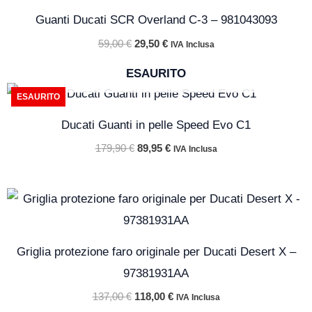
originale
attuale
Guanti Ducati SCR Overland C-3 – 981043093
era:
è:
59,00 €.
29,50 €.
59,00
€
29,50
€
IVA Inclusa
ESAURITO
Il
Il
ESAURITO
prezzo
prezzo
originale
attuale
Ducati Guanti in pelle Speed Evo C1
era:
è:
179,90 €.
89,95 €.
179,90
€
89,95
€
IVA Inclusa
Il
Il
prezzo
prezzo
originale
attuale
era:
è:
137,00 €.
118,00 €.
Griglia protezione faro originale per Ducati Desert X –
97381931AA
137,00
€
118,00
€
IVA Inclusa