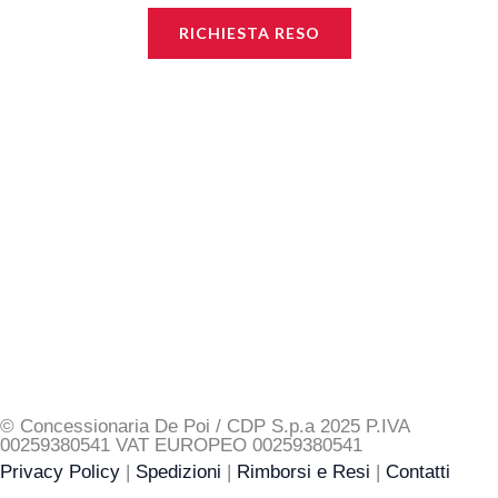
e
t
RICHIESTA RESO
b
a
o
g
o
r
k
a
m
© Concessionaria De Poi / CDP S.p.a 2025 P.IVA
00259380541 VAT EUROPEO 00259380541
Privacy Policy
|
Spedizioni
|
Rimborsi e Resi
|
Contatti