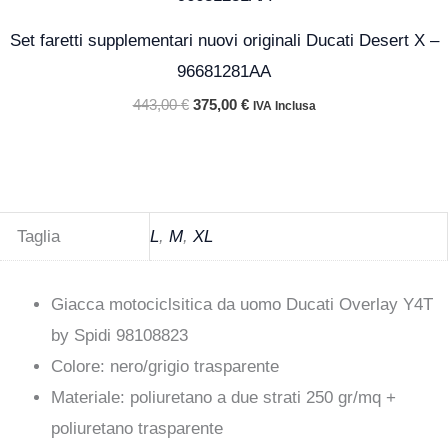
era:
è:
443,00 €.
375,00 €.
Set faretti supplementari nuovi originali Ducati Desert X –
96681281AA
443,00
€
375,00
€
IVA Inclusa
Taglia
L
,
M
,
XL
Giacca motociclsitica da uomo Ducati Overlay Y4T
by Spidi 98108823
Colore: nero/grigio trasparente
Materiale: poliuretano a due strati 250 gr/mq +
poliuretano trasparente