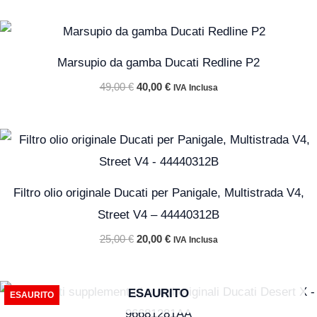
Il
Il
prezzo
prezzo
originale
attuale
Marsupio da gamba Ducati Redline P2
era:
è:
49,00 €.
40,00 €.
49,00
€
40,00
€
IVA Inclusa
Il
Il
prezzo
prezzo
originale
attuale
era:
è:
25,00 €.
20,00 €.
Filtro olio originale Ducati per Panigale, Multistrada V4,
Street V4 – 44440312B
25,00
€
20,00
€
IVA Inclusa
Il
Il
ESAURITO
ESAURITO
prezzo
prezzo
originale
attuale