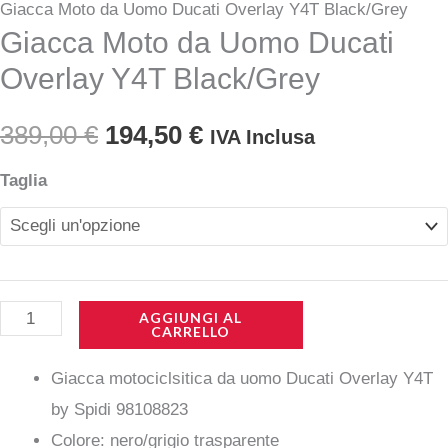
Giacca Moto da Uomo Ducati Overlay Y4T Black/Grey
Giacca Moto da Uomo Ducati
Overlay Y4T Black/Grey
Il
Il
389,00
€
194,50
€
IVA Inclusa
prezzo
prezzo
Giacca
Taglia
Moto
originale
attuale
da
era:
è:
Uomo
Ducati
389,00 €.
194,50 €.
AGGIUNGI AL
CARRELLO
Overlay
Y4T
Giacca motociclsitica da uomo Ducati Overlay Y4T
Black/Grey
by Spidi 98108823
quantità
Colore: nero/grigio trasparente