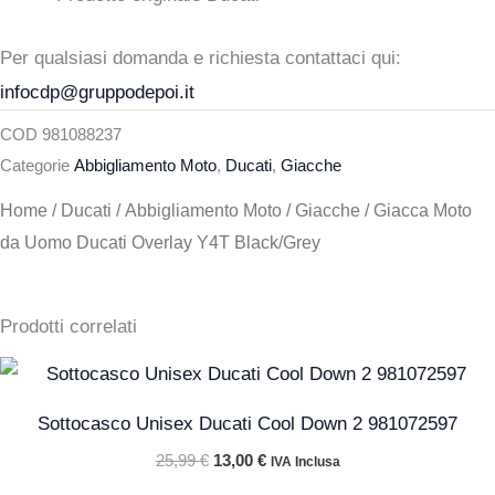
Per qualsiasi domanda e richiesta contattaci qui:
infocdp@gruppodepoi.it
COD
981088237
Categorie
Abbigliamento Moto
,
Ducati
,
Giacche
Home
/
Ducati
/
Abbigliamento Moto
/
Giacche
/ Giacca Moto
da Uomo Ducati Overlay Y4T Black/Grey
Prodotti correlati
Il
Il
prezzo
prezzo
originale
attuale
Sottocasco Unisex Ducati Cool Down 2 981072597
era:
è:
25,99 €.
13,00 €.
25,99
€
13,00
€
IVA Inclusa