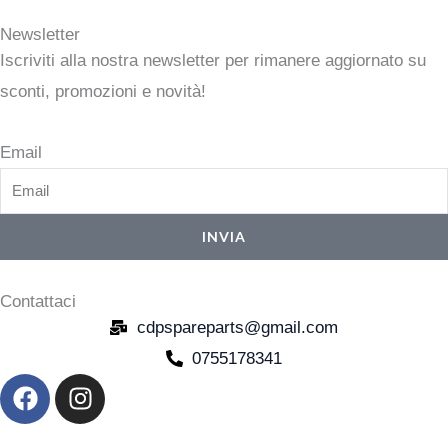
Newsletter
Iscriviti alla nostra newsletter per rimanere aggiornato su
sconti, promozioni e novità!
Email
INVIA
Contattaci
cdpspareparts@gmail.com
0755178341
F
I
a
n
c
s