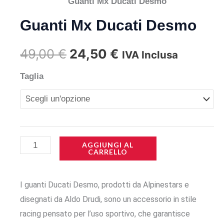
Guanti Mx Ducati Desmo
Guanti Mx Ducati Desmo
Il
Il
49,00
€
24,50
€
IVA Inclusa
prezzo
prezzo
Guanti
Taglia
Mx
originale
attuale
Ducati
era:
è:
Desmo
quantità
49,00 €.
24,50 €.
AGGIUNGI AL
CARRELLO
I guanti Ducati Desmo, prodotti da Alpinestars e
disegnati da Aldo Drudi, sono un accessorio in stile
racing pensato per l’uso sportivo, che garantisce