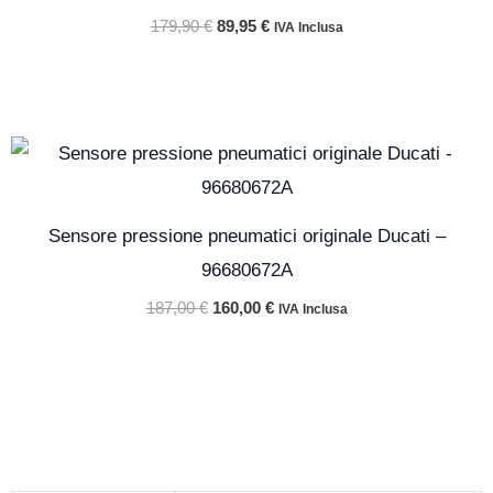
179,90 €.
89,95 €.
179,90
€
89,95
€
IVA Inclusa
Il
Il
prezzo
prezzo
originale
attuale
era:
è:
187,00 €.
160,00 €.
Sensore pressione pneumatici originale Ducati –
96680672A
187,00
€
160,00
€
IVA Inclusa