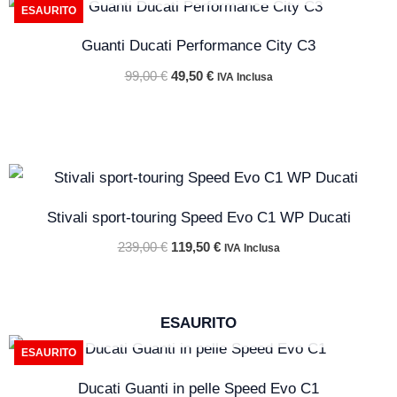
Il
Il
ESAURITO
prezzo
prezzo
originale
attuale
Guanti Ducati Performance City C3
era:
è:
99,00 €.
49,50 €.
99,00
€
49,50
€
IVA Inclusa
Il
Il
prezzo
prezzo
originale
attuale
Stivali sport-touring Speed Evo C1 WP Ducati
era:
è:
239,00 €.
119,50 €.
239,00
€
119,50
€
IVA Inclusa
ESAURITO
Il
Il
ESAURITO
prezzo
prezzo
originale
attuale
Ducati Guanti in pelle Speed Evo C1
era:
è: