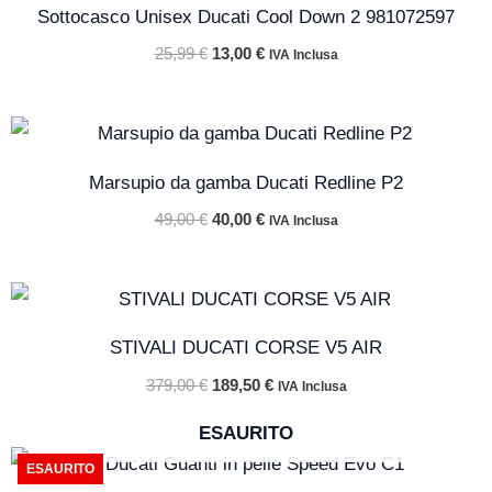
originale
attuale
Sottocasco Unisex Ducati Cool Down 2 981072597
era:
è:
25,99 €.
13,00 €.
25,99
€
13,00
€
IVA Inclusa
Il
Il
prezzo
prezzo
originale
attuale
Marsupio da gamba Ducati Redline P2
era:
è:
49,00 €.
40,00 €.
49,00
€
40,00
€
IVA Inclusa
Il
Il
prezzo
prezzo
originale
attuale
STIVALI DUCATI CORSE V5 AIR
era:
è:
379,00 €.
189,50 €.
379,00
€
189,50
€
IVA Inclusa
ESAURITO
Il
Il
ESAURITO
prezzo
prezzo