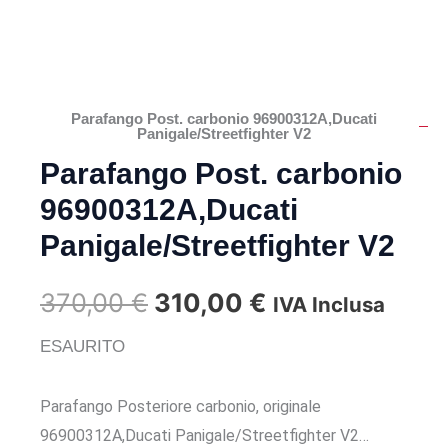
Parafango Post. carbonio 96900312A,Ducati
Panigale/Streetfighter V2
Parafango Post. carbonio
96900312A,Ducati
Panigale/Streetfighter V2
Il
Il
370,00
€
310,00
€
IVA Inclusa
prezzo
prezzo
ESAURITO
originale
attuale
Parafango Posteriore carbonio, originale
96900312A,Ducati Panigale/Streetfighter V2…
era:
è: