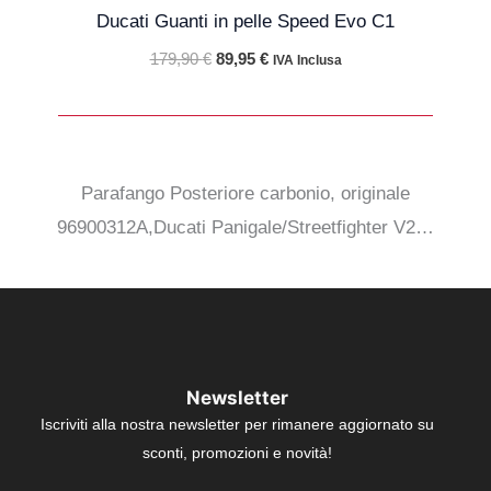
originale
attuale
Ducati Guanti in pelle Speed Evo C1
era:
è:
179,90 €.
89,95 €.
179,90
€
89,95
€
IVA Inclusa
Parafango Posteriore carbonio, originale
96900312A,Ducati Panigale/Streetfighter V2…
Newsletter
Iscriviti alla nostra newsletter per rimanere aggiornato su
sconti, promozioni e novità!