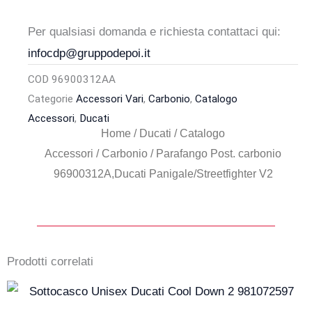
370,00 €.
310,00 €.
Per qualsiasi domanda e richiesta contattaci qui:
infocdp@gruppodepoi.it
COD
96900312AA
Categorie
Accessori Vari
,
Carbonio
,
Catalogo
Accessori
,
Ducati
Home
/
Ducati
/
Catalogo
Accessori
/
Carbonio
/ Parafango Post. carbonio
96900312A,Ducati Panigale/Streetfighter V2
Prodotti correlati
Il
Il
prezzo
prezzo