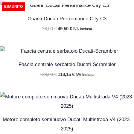
Il
Il
ESAURITO
prezzo
prezzo
originale
attuale
Guanti Ducati Performance City C3
era:
è:
99,00 €.
49,50 €.
99,00
€
49,50
€
IVA Inclusa
Il
Il
prezzo
prezzo
originale
attuale
Fascia centrale serbatoio Ducati-Scrambler
era:
è:
139,00 €.
118,15 €.
139,00
€
118,15
€
IVA Inclusa
Motore completo seminuovo Ducati Multistrada V4 (2023-
2025)