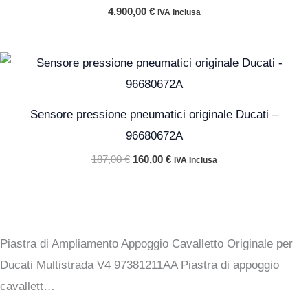
4.900,00
€
IVA Inclusa
Il
Il
prezzo
prezzo
originale
attuale
era:
è:
187,00 €.
160,00 €.
Sensore pressione pneumatici originale Ducati –
96680672A
187,00
€
160,00
€
IVA Inclusa
Piastra di Ampliamento Appoggio Cavalletto Originale per
Ducati Multistrada V4 97381211AA Piastra di appoggio
cavallett…