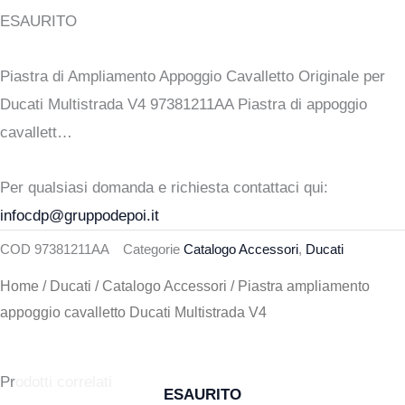
prezzo
prezzo
ESAURITO
originale
attuale
Piastra di Ampliamento Appoggio Cavalletto Originale per
era:
è:
Ducati Multistrada V4 97381211AA Piastra di appoggio
cavallett…
132,21 €.
110,00 €.
Per qualsiasi domanda e richiesta contattaci qui:
infocdp@gruppodepoi.it
COD
97381211AA
Categorie
Catalogo Accessori
,
Ducati
Home
/
Ducati
/
Catalogo Accessori
/ Piastra ampliamento
appoggio cavalletto Ducati Multistrada V4
Prodotti correlati
ESAURITO