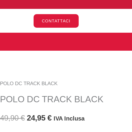
Vai
al
CONTATTACI
contenuto
POLO
Il
Il
DC
prezzo
prezzo
TRACK
BLACK
POLO DC TRACK BLACK
originale
attuale
quantità
POLO DC TRACK BLACK
era:
è:
49,90 €.
24,95 €.
49,90
€
24,95
€
IVA Inclusa