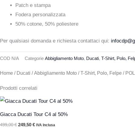
Patch e stampa
Fodera personalizzata
50% cotone, 50% poliestere
Per qualsiasi domanda e richiesta contattaci qui:
infocdp@gr
COD
N/A
Categorie
Abbigliamento Moto
,
Ducati
,
T-Shirt, Polo, Fel
Home
/
Ducati
/
Abbigliamento Moto
/
T-Shirt, Polo, Felpe
/ PO
Prodotti correlati
Il
Il
prezzo
prezzo
originale
attuale
Giacca Ducati Tour C4 al 50%
era:
è:
499,00 €.
249,50 €.
499,00
€
249,50
€
IVA Inclusa