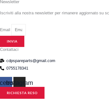
Newsletter
Iscriviti alla nostra newsletter per rimanere aggiornato su s
Email
INVIA
Contattaci
cdpspareparts@gmail.com
0755178341
cebook
Instagram
RICHIESTA RESO