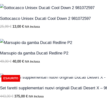
Il
Il
prezzo
prezzo
originale
attuale
Sottocasco Unisex Ducati Cool Down 2 981072597
era:
è:
25,99 €.
13,00 €.
25,99
€
13,00
€
IVA Inclusa
Il
Il
prezzo
prezzo
originale
attuale
Marsupio da gamba Ducati Redline P2
era:
è:
49,00 €.
40,00 €.
49,00
€
40,00
€
IVA Inclusa
Il
Il
ESAURITO
prezzo
prezzo
originale
attuale
Set faretti supplementari nuovi originali Ducati Desert X –
era:
è:
443,00 €.
375,00 €.
443,00
€
375,00
€
IVA Inclusa