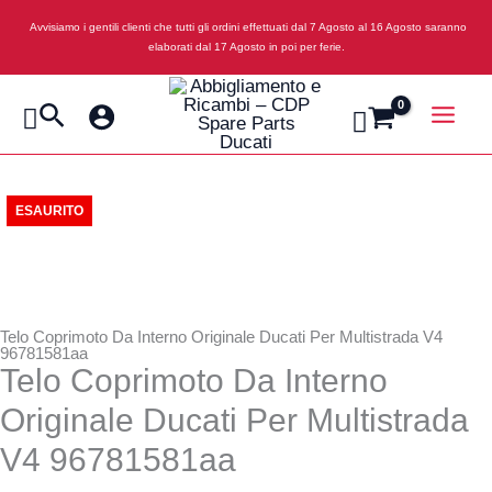
Vai
Avvisiamo i gentili clienti che tutti gli ordini effettuati dal 7 Agosto al 16 Agosto saranno
al
elaborati dal 17 Agosto in poi per ferie.
contenuto
Cerca
ESAURITO
Telo Coprimoto Da Interno Originale Ducati Per Multistrada V4
96781581aa
Telo Coprimoto Da Interno
Originale Ducati Per Multistrada
V4 96781581aa