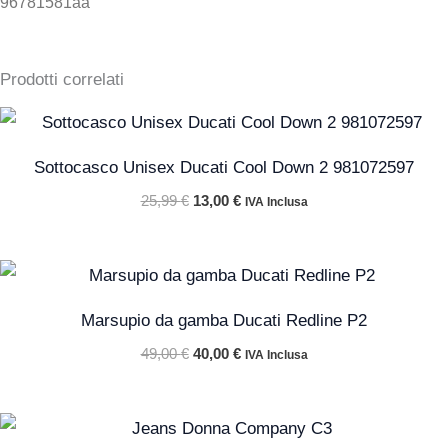
96781581aa
Prodotti correlati
Il
Il
prezzo
prezzo
originale
attuale
Sottocasco Unisex Ducati Cool Down 2 981072597
era:
è:
25,99 €.
13,00 €.
25,99
€
13,00
€
IVA Inclusa
Il
Il
prezzo
prezzo
originale
attuale
Marsupio da gamba Ducati Redline P2
era:
è:
49,00 €.
40,00 €.
49,00
€
40,00
€
IVA Inclusa
Il
Il
prezzo
prezzo