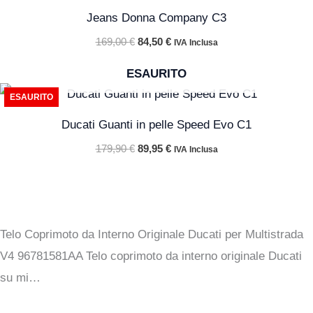
originale
attuale
Jeans Donna Company C3
era:
è:
169,00 €.
84,50 €.
169,00
€
84,50
€
IVA Inclusa
ESAURITO
Il
Il
ESAURITO
prezzo
prezzo
originale
attuale
Ducati Guanti in pelle Speed Evo C1
era:
è:
179,90 €.
89,95 €.
179,90
€
89,95
€
IVA Inclusa
Telo Coprimoto da Interno Originale Ducati per Multistrada
V4 96781581AA Telo coprimoto da interno originale Ducati
su mi…