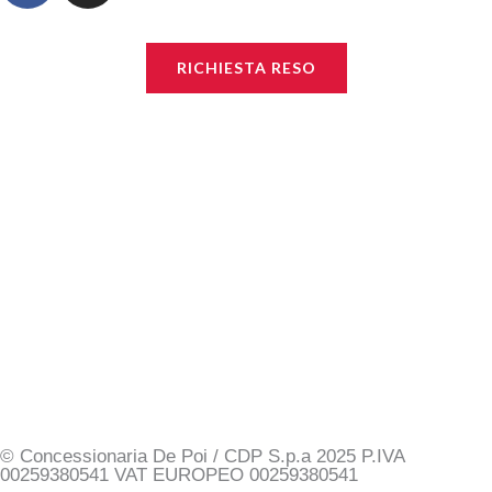
c
s
e
t
RICHIESTA RESO
b
a
o
g
o
r
k
a
m
© Concessionaria De Poi / CDP S.p.a 2025 P.IVA
00259380541 VAT EUROPEO 00259380541