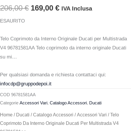
Il
Il
206,00
€
169,00
€
IVA Inclusa
prezzo
prezzo
ESAURITO
originale
attuale
Telo Coprimoto da Interno Originale Ducati per Multistrada
era:
è:
V4 96781581AA Telo coprimoto da interno originale Ducati
su mi…
206,00 €.
169,00 €.
Per qualsiasi domanda e richiesta contattaci qui:
infocdp@gruppodepoi.it
COD
96781581AA
Categorie
Accessori Vari
,
Catalogo Accessori
,
Ducati
Home
/
Ducati
/
Catalogo Accessori
/
Accessori Vari
/ Telo
Coprimoto Da Interno Originale Ducati Per Multistrada V4