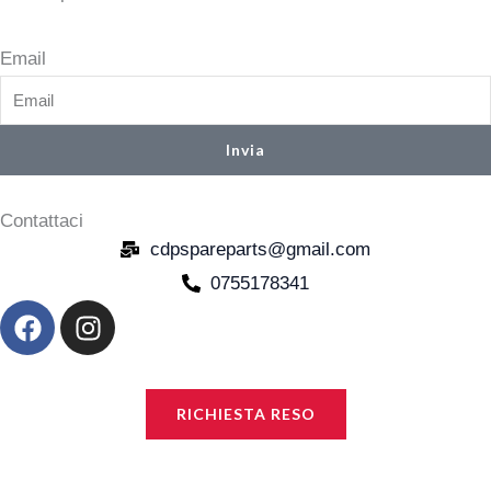
Email
Invia
Contattaci
cdpspareparts@gmail.com
0755178341
F
I
a
n
c
s
e
t
RICHIESTA RESO
b
a
o
g
o
r