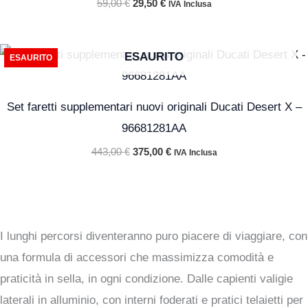
59,00
€
29,50
€
IVA Inclusa
Il
Il
ESAURITO
ESAURITO
prezzo
prezzo
originale
attuale
era:
è:
443,00 €.
375,00 €.
Set faretti supplementari nuovi originali Ducati Desert X –
96681281AA
443,00
€
375,00
€
IVA Inclusa
I lunghi percorsi diventeranno puro piacere di viaggiare, con
una formula di accessori che massimizza comodità e
praticità in sella, in ogni condizione. Dalle capienti valigie
laterali in alluminio, con interni foderati e pratici telaietti per