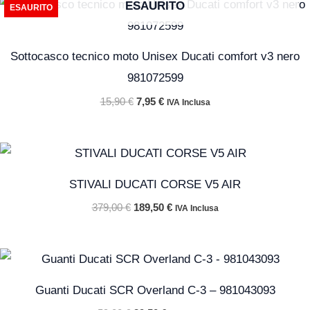
ESAURITO
ESAURITO
prezzo
prezzo
originale
attuale
era:
è:
15,90 €.
7,95 €.
Sottocasco tecnico moto Unisex Ducati comfort v3 nero
981072599
15,90
€
7,95
€
IVA Inclusa
Il
Il
prezzo
prezzo
originale
attuale
STIVALI DUCATI CORSE V5 AIR
era:
è:
379,00 €.
189,50 €.
379,00
€
189,50
€
IVA Inclusa
Il
Il
prezzo
prezzo
originale
attuale
Guanti Ducati SCR Overland C-3 – 981043093
era:
è:
59,00 €.
29,50 €.