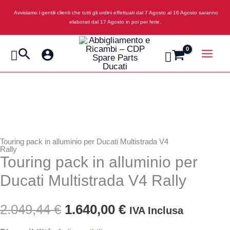
Vai
Avvisiamo i gentili clienti che tutti gli ordini effettuati dal 7 Agosto al 16 Agosto saranno
al
elaborati dal 17 Agosto in poi per ferie.
contenuto
Cerca
Touring pack in alluminio per Ducati Multistrada V4
Rally
Touring pack in alluminio per
Ducati Multistrada V4 Rally
Il
Il
2.049,44
€
1.640,00
€
IVA Inclusa