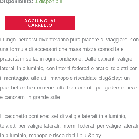
prezzo
prezzo
Touring
Disponibilità:
1 disponibili
pack
originale
attuale
in
AGGIUNGI AL
CARRELLO
era:
è:
alluminio
I lunghi percorsi diventeranno puro piacere di viaggiare, con
per
2.049,44 €.
1.640,00 €.
una formula di accessori che massimizza comodità e
Ducati
praticità in sella, in ogni condizione. Dalle capienti valigie
Multistrada
laterali in alluminio, con interni foderati e pratici telaietti per
V4
il montaggio, alle utili manopole riscaldate plug&play: un
Rally
pacchetto che contiene tutto l’occorrente per godersi curve
quantità
e panorami in grande stile
Il pacchetto contiene: set di valigie laterali in alluminio,
telaietti per valigie laterali, interni foderati per valigie laterali
in alluminio, manopole riscaldabili plu-&play