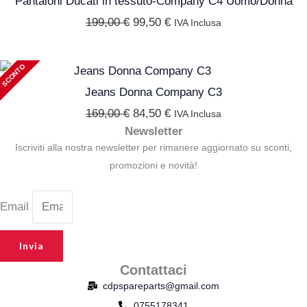
originale
attuale
Pantaloni Ducati in tessuto-Company C4 Uomo/Donna
era:
è:
199,00
€
99,50
€
IVA Inclusa
199,00 €.
99,50 €.
SCONTO
Il
Il
prezzo
prezzo
Jeans Donna Company C3
originale
attuale
169,00
€
84,50
€
IVA Inclusa
Newsletter
era:
è:
Iscriviti alla nostra newsletter per rimanere aggiornato su sconti,
169,00 €.
84,50 €.
promozioni e novità!
Email
Invia
Contattaci
cdpspareparts@gmail.com
0755178341