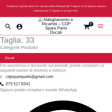
Vai
Avvisiamo i gentili clienti che tutti gli ordini effettuati dal 7 Agosto al 16 Agosto saranno
al
elaborati dal 17 Agosto in poi per ferie.
contenuto
Cerca
Taglia: 33
Categorie Prodotto
Ducati
Per assistenza o domande sui prodotti, potete contattarci ai
seguenti numeri di telefono e indirizzi
cdpspareparts@gmail.com
075 517 8341
Oppure potete contattarci tramite WhatsApp