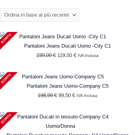
CONTATTACI SU WHATSAPP
SCONTO
Il
Il
prezzo
prezzo
Pantaloni Jeans Ducati Uomo -City C1
originale
attuale
239,00
€
119,50
€
IVA Inclusa
era:
è:
239,00 €.
119,50 €.
SCONTO
Il
Il
prezzo
prezzo
Pantaloni Jeans Uomo-Company C5
originale
attuale
198,99
€
99,50
€
IVA Inclusa
era:
è:
198,99 €.
99,50 €.
SCONTO
Il
Il
prezzo
prezzo