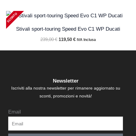
Il
Il
SCONTO
prezzo
prezzo
originale
attuale
Stivali sport-touring Speed Evo C1 WP Ducati
era:
è:
239,00 €.
119,50 €.
239,00
€
119,50
€
IVA Inclusa
Newsletter
Iscriviti alla nostra newsletter per rimanere aggiornato su
sconti, promozioni e novità!
Email