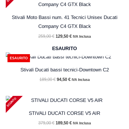
originale
attuale
era:
è:
259,00 €.
129,50 €.
Stivali Moto Bassi num. 41 Tecnici Unisex Ducati
Company C4 GTX Black
259,00
€
129,50
€
IVA Inclusa
ESAURITO
Il
Il
ESAURITO
prezzo
prezzo
originale
attuale
Stivali Ducati bassi tecnici-Downtown C2
era:
è:
189,00 €.
94,50 €.
189,00
€
94,50
€
IVA Inclusa
Il
Il
SCONTO
prezzo
prezzo
originale
attuale
STIVALI DUCATI CORSE V5 AIR
era:
è:
379,00 €.
189,50 €.
379,00
€
189,50
€
IVA Inclusa