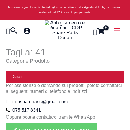
Vai
Avvisiamo i gentili clienti che tutti gli ordini effettuati dal 7 Agosto al 16 Agosto saranno
al
elaborati dal 17 Agosto in poi per ferie.
contenuto
Cerca
Taglia: 41
Categorie Prodotto
Ducati
Per assistenza o domande sui prodotti, potete contattarci
ai seguenti numeri di telefono e indirizzi
cdpspareparts@gmail.com
075 517 8341
Oppure potete contattarci tramite WhatsApp