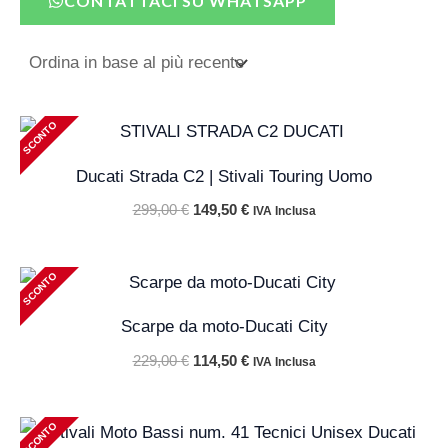
CONTATTACI SU WHATSAPP
Il
Il
SCONTO
prezzo
prezzo
originale
attuale
Ducati Strada C2 | Stivali Touring Uomo
era:
è:
299,00 €.
149,50 €.
299,00
€
149,50
€
IVA Inclusa
Il
Il
SCONTO
prezzo
prezzo
originale
attuale
Scarpe da moto-Ducati City
era:
è:
229,00 €.
114,50 €.
229,00
€
114,50
€
IVA Inclusa
Il
Il
SCONTO
prezzo
prezzo